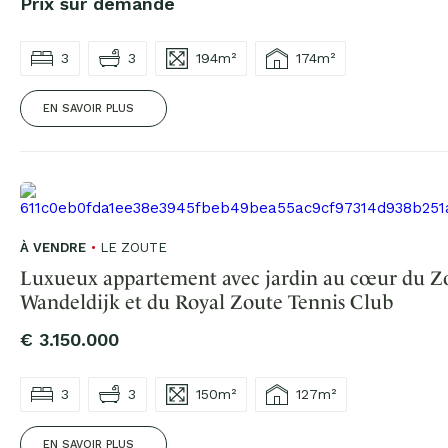
Prix sur demande
3
3
194m²
174m²
EN SAVOIR PLUS
À VENDRE
LE ZOUTE
Luxueux appartement avec jardin au cœur du Zo
Wandeldijk et du Royal Zoute Tennis Club
€ 3.150.000
3
3
150m²
127m²
EN SAVOIR PLUS