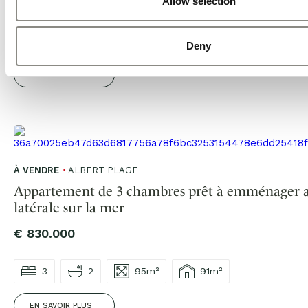
Allow selection
€ 895.000
3
2
95m²
89m²
Deny
EN SAVOIR PLUS
À VENDRE
ALBERT PLAGE
Appartement de 3 chambres prêt à emménager a
latérale sur la mer
€ 830.000
3
2
95m²
91m²
EN SAVOIR PLUS