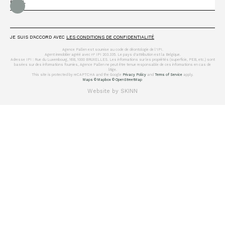
JE SUIS D'ACCORD AVEC
LES CONDITIONS DE CONFIDENTIALITÉ
Agence Pallen est soumise au code de déontologie de l'IPI.
Agent immobilier agréé avec n° IPI 203.335. Le pays d'attribution est la Belgique.
Adresse IPI : Rue du Luxembourg, 16B, 1000 BRUXELLES. Les informations sur les propriétés (superficie, PEB, etc.) sont
basées sur des informations fournies, Agence Pallen ne peut être tenue responsable de ces informations en cas de
litige.
This site is protected by reCAPTCHA and the Google
Privacy Policy
and
Terms of Service
apply.
Maps © Mapbox © OpenStreetMap
Website by SKINN