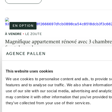
EN OPTION
À VENDRE
LE ZOUTE
Magnifique appartement rénové avec 3 chambres
frontale sur la mer
€ 2.375.000
3
3
112m²
105m²
This website uses cookies
We use cookies to personalise content and ads, to provide s
EN SAVOIR PLUS
features and to analyse our traffic. We also share informatio
use of our site with our social media, advertising and analyt
may combine it with other information that you’ve provided to
they’ve collected from your use of their services.