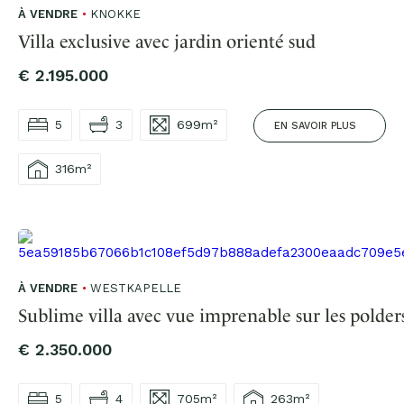
À VENDRE
KNOKKE
Villa exclusive avec jardin orienté sud
€ 2.195.000
5
3
699m²
EN SAVOIR PLUS
316m²
À VENDRE
WESTKAPELLE
Sublime villa avec vue imprenable sur les polder
€ 2.350.000
5
4
705m²
263m²